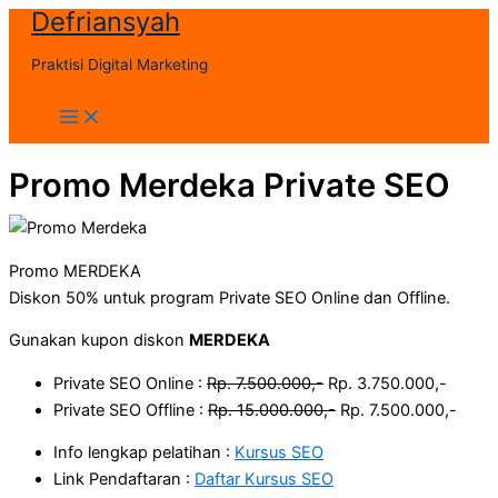
Defriansyah
Skip
to
Praktisi Digital Marketing
content
Main
Menu
Promo Merdeka Private SEO
Promo MERDEKA
Diskon 50% untuk program Private SEO Online dan Offline.
Gunakan kupon diskon
MERDEKA
Private SEO Online :
Rp. 7.500.000,-
Rp. 3.750.000,-
Private SEO Offline :
Rp. 15.000.000,-
Rp. 7.500.000,-
Info lengkap pelatihan :
Kursus SEO
Link Pendaftaran :
Daftar Kursus SEO