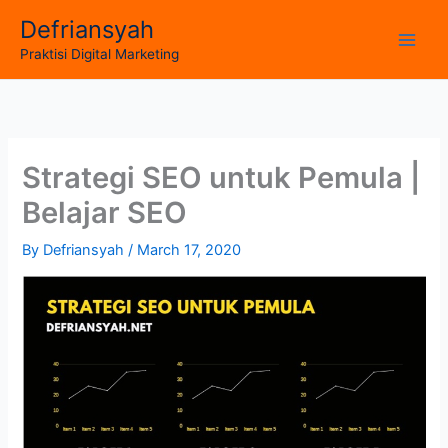
Skip
Defriansyah
to
Main
Praktisi Digital Marketing
content
Men
Strategi SEO untuk Pemula |
Belajar SEO
By
Defriansyah
/
March 17, 2020