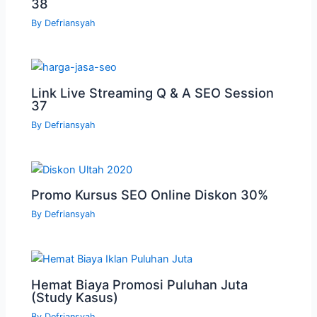
38
By
Defriansyah
Link Live Streaming Q & A SEO Session
37
By
Defriansyah
Promo Kursus SEO Online Diskon 30%
By
Defriansyah
Hemat Biaya Promosi Puluhan Juta
(Study Kasus)
By
Defriansyah