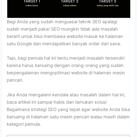
Bagi Anda yang sudah menguasai teknik SEO apalagi
sudah menjadi pakar SEO mungkin tidak ada masalah
berarti untuk bisa membawa website masuk ke halaman
satu Google dan mendapatkan banyak order dari sana.
Tapi, bagi pemula hal ini tentu menjadi masalah tersendiri
karena harus bersaing dengan orang-orang yang sudah
berpengalaman mengoptimasi website di halaman mesin
pencari.
Jika Anda mengalami kendala atau masalah dalam hal ini,
baca artikel ini sampai habis dan temukan solusi
Bagaimana strategi SEO yang tepat agar website Anda bisa
bersaing di halaman satu mesin pencari walau masih dalam
kategori pemula.