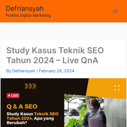
Skip
Defriansyah
to
Main
Praktisi Digital Marketing
content
Men
Study Kasus Teknik SEO
Tahun 2024 – Live QnA
By
Defriansyah
/
February 28, 2024