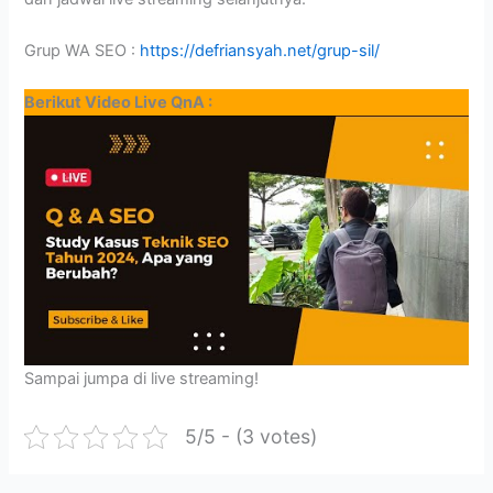
Grup WA SEO :
https://defriansyah.net/grup-sil/
Berikut Video Live QnA :
Sampai jumpa di live streaming!
5/5 - (3 votes)