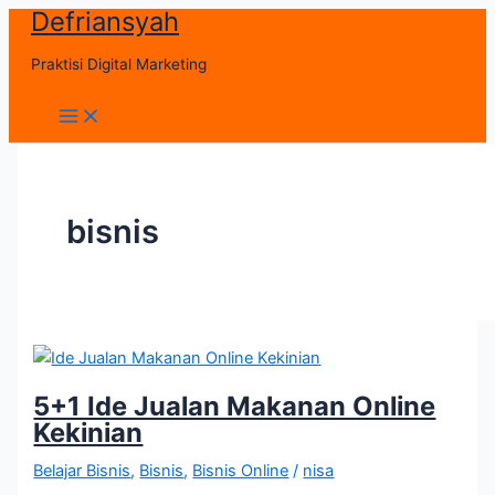
Defriansyah
Skip
to
Praktisi Digital Marketing
content
Main
Menu
bisnis
5+1 Ide Jualan Makanan Online
Kekinian
Belajar Bisnis
,
Bisnis
,
Bisnis Online
/
nisa