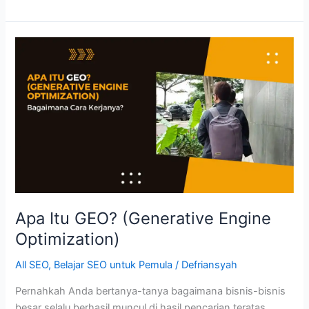
vs
SEO:
Perbedaan
dan
Persamaan
Apa Itu GEO? (Generative Engine
Optimization)
All SEO
,
Belajar SEO untuk Pemula
/
Defriansyah
Pernahkah Anda bertanya-tanya bagaimana bisnis-bisnis
besar selalu berhasil muncul di hasil pencarian teratas,