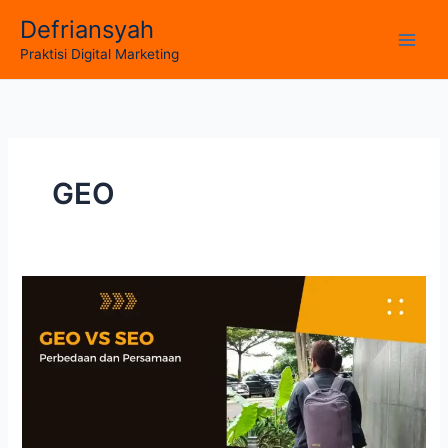
Skip
Defriansyah
to
Main
Praktisi Digital Marketing
content
Men
GEO