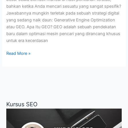
bahkan ketika Anda mencari sesuatu yang sangat spesifik?
Jawabannya mungkin terletak pada sebuah strategi digital
yang sedang naik daun: Generative Engine Optimization
atau GEO. Apa Itu GEO? GEO adalah sebuah pendekatan
baru dalam optimasi mesin pencari yang dirancang khusus
untuk era kecerdasan
Apa
Read More »
Itu
GEO?
(Generative
Engine
Optimization)
Kursus SEO