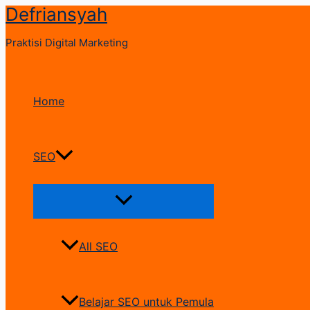
Defriansyah
Skip
to
Praktisi Digital Marketing
content
Home
SEO
Menu
Toggle
All SEO
Belajar SEO untuk Pemula