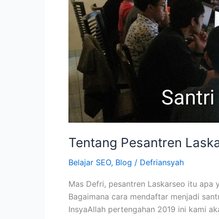
Tentang Pesantren Lask
Belajar SEO
,
Blog
/
Defriansyah
Mas Defri, pesantren Laskarseo itu apa
Bagaimana cara mendaftar menjadi santr
InsyaAllah pertengahan 2019 ini kami a