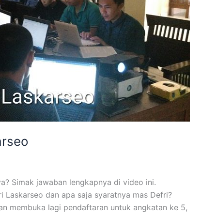
arseo
 ya? Simak jawaban lengkapnya di video ini.
i Laskarseo dan apa saja syaratnya mas Defri?
kan membuka lagi pendaftaran untuk angkatan ke 5,