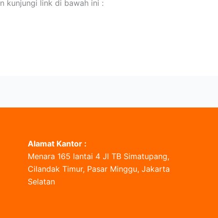
 kunjungi link di bawah ini :
Alamat Kantor :
Menara 165 lantai 4 Jl TB Simatupang,
Cilandak Timur, Pasar Minggu, Jakarta
Selatan