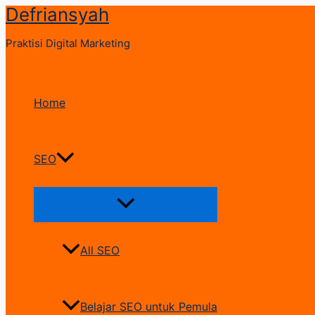
Defriansyah
Skip
to
Praktisi Digital Marketing
content
Home
SEO
Menu
Toggle
All SEO
Belajar SEO untuk Pemula