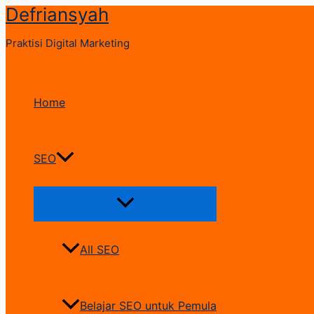
Defriansyah
Skip
to
Praktisi Digital Marketing
content
Home
SEO
Menu
Toggle
All SEO
Belajar SEO untuk Pemula