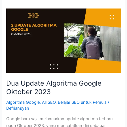
Google
Maret
2024:
Q&A
SEO
Dua Update Algoritma Google
Oktober 2023
Algoritma Google
,
All SEO
,
Belajar SEO untuk Pemula
/
Defriansyah
Google baru saja meluncurkan update algoritma terbaru
pada Oktober 2023, yang mencatatkan diri sebagai