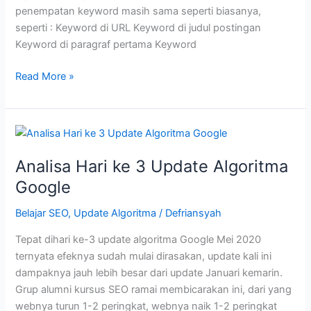
penempatan keyword masih sama seperti biasanya,
seperti : Keyword di URL Keyword di judul postingan
Keyword di paragraf pertama Keyword
Teknik
Read More »
SEO
yang
Efektif
Pasca
Update
Analisa Hari ke 3 Update Algoritma
Algoritma
Google
Google
Belajar SEO
,
Update Algoritma
/
Defriansyah
Tepat dihari ke-3 update algoritma Google Mei 2020
ternyata efeknya sudah mulai dirasakan, update kali ini
dampaknya jauh lebih besar dari update Januari kemarin.
Grup alumni kursus SEO ramai membicarakan ini, dari yang
webnya turun 1-2 peringkat, webnya naik 1-2 peringkat