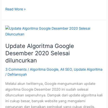
Update
Read More »
Algoritma
Google
Juni
2021
Update Algoritma Google
Desember 2020 Selesai
diluncurkan
3 Comments
/
Algoritma Google
,
All SEO
,
Update Algoritma
/
Defriansyah
Melalui akun twitternya, Google mengumumkan update
algoritma Google Desember 2020 ini sudah selesai
diluncurkan sepenuhnya. Dampak dari update algoritma kali
ini cukup besar, banyak website yang mengalami
penurunan dan kenaikan peringkat yang cukup drastis.