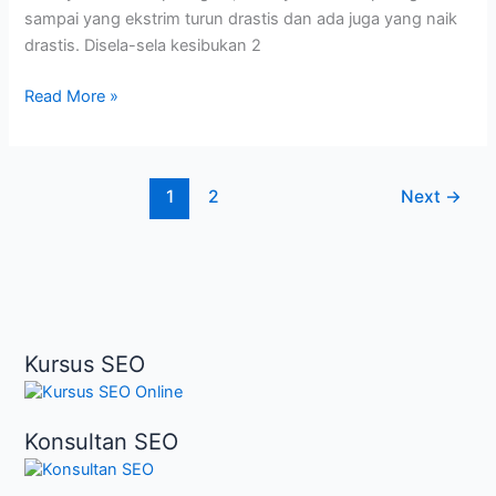
sampai yang ekstrim turun drastis dan ada juga yang naik
drastis. Disela-sela kesibukan 2
Analisa
Read More »
Hari
ke
3
1
2
Next
→
Update
Algoritma
Google
Kursus SEO
Konsultan SEO