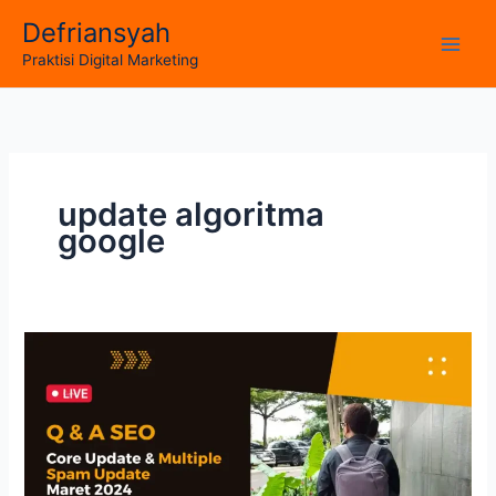
Skip
Defriansyah
to
Main
Praktisi Digital Marketing
content
Men
update algoritma
google