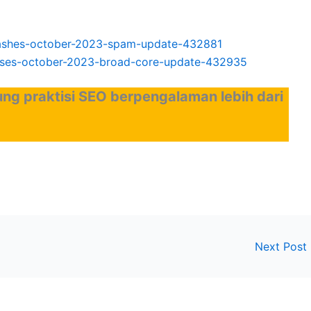
leashes-october-2023-spam-update-432881
eases-october-2023-broad-core-update-432935
ng praktisi SEO berpengalaman lebih dari
Next Post