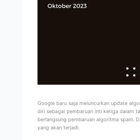
Google baru saja meluncurkan update algo
diri sebagai pembaruan inti ketiga dalam ta
berlangsung pembaruan algoritma spam. Du
yang akan terjadi.