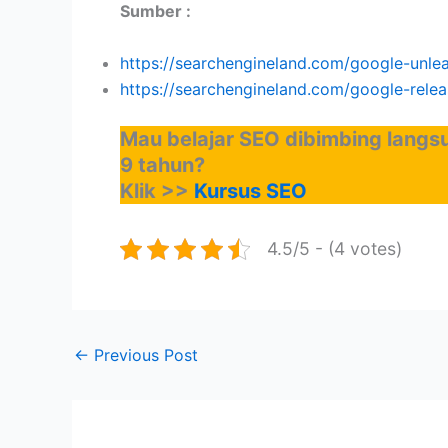
Sumber :
https://searchengineland.com/google-un
https://searchengineland.com/google-rel
Mau belajar SEO dibimbing langsu
9 tahun?
Klik >>
Kursus SEO
4.5/5 - (4 votes)
←
Previous Post