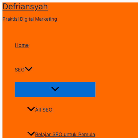
Defriansyah
Skip
to
Praktisi Digital Marketing
content
Home
SEO
Menu
Toggle
All SEO
Belajar SEO untuk Pemula