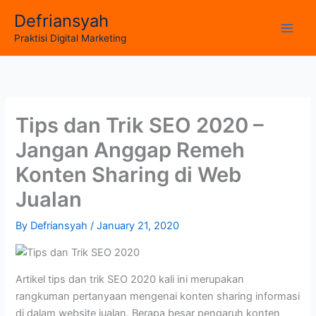
Skip
Defriansyah
to
Main
Praktisi Digital Marketing
content
Men
Tips dan Trik SEO 2020 –
Jangan Anggap Remeh
Konten Sharing di Web
Jualan
By
Defriansyah
/
January 21, 2020
Artikel tips dan trik SEO 2020 kali ini merupakan
rangkuman pertanyaan mengenai konten sharing informasi
di dalam website jualan. Berapa besar pengaruh konten