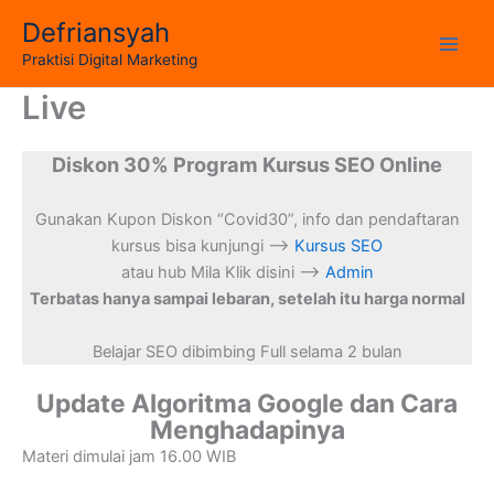
Skip
Defriansyah
to
Main
Praktisi Digital Marketing
content
Live
Men
Diskon 30% Program Kursus SEO Online
Gunakan Kupon Diskon “Covid30”, info dan pendaftaran
kursus bisa kunjungi –>
Kursus SEO
atau hub Mila Klik disini –>
Admin
Terbatas hanya sampai lebaran, setelah itu harga normal
Belajar SEO dibimbing Full selama 2 bulan
Update Algoritma Google dan Cara
Menghadapinya
Materi dimulai jam 16.00 WIB