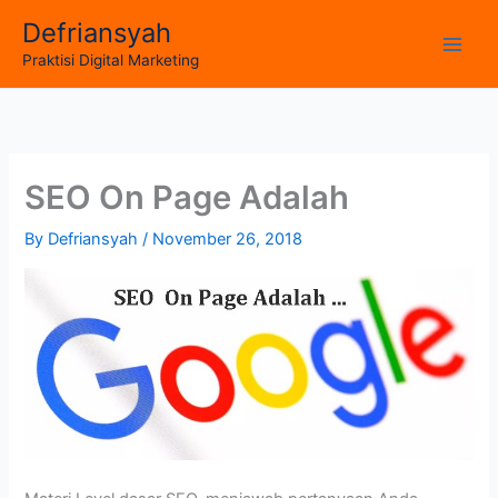
Skip
Defriansyah
to
Main
Praktisi Digital Marketing
content
Men
SEO On Page Adalah
By
Defriansyah
/
November 26, 2018