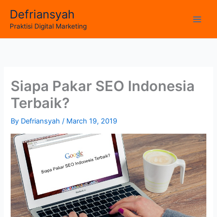
Skip
Defriansyah
to
Main
Praktisi Digital Marketing
content
Men
Siapa Pakar SEO Indonesia
Terbaik?
By
Defriansyah
/
March 19, 2019