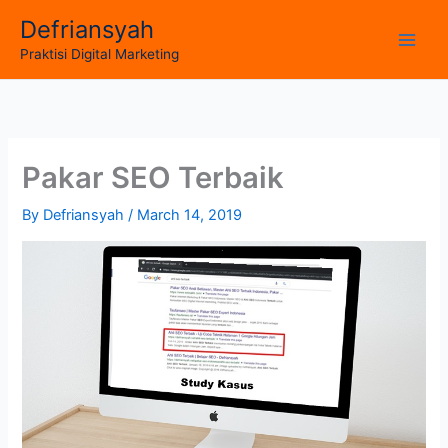
Skip
Defriansyah
to
Main
Praktisi Digital Marketing
content
Men
Pakar SEO Terbaik
By
Defriansyah
/
March 14, 2019