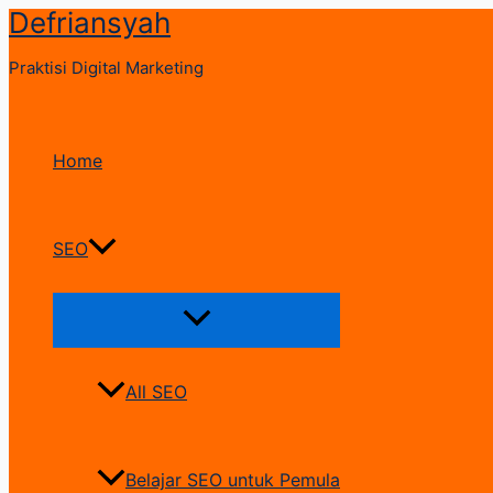
Defriansyah
Skip
to
Praktisi Digital Marketing
content
Home
SEO
Menu
Toggle
All SEO
Belajar SEO untuk Pemula