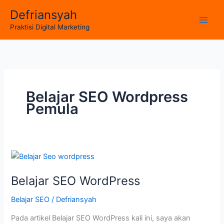
Skip
Defriansyah
to
Main
Praktisi Digital Marketing
content
Men
Belajar SEO Wordpress
Pemula
Belajar SEO WordPress
Belajar SEO
/
Defriansyah
Pada artikel Belajar SEO WordPress kali ini, saya akan