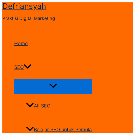
Defriansyah
Skip
to
Praktisi Digital Marketing
content
Home
SEO
Menu
Toggle
All SEO
Belajar SEO untuk Pemula