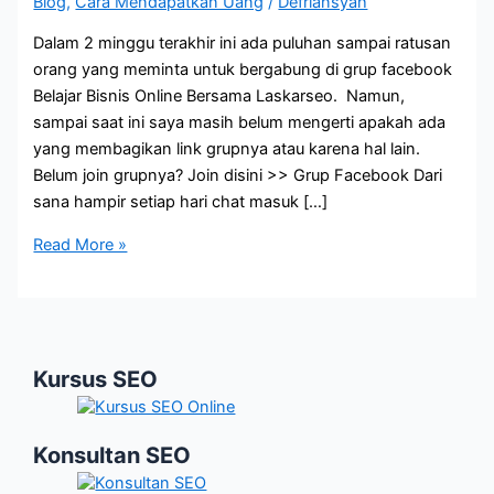
Blog
,
Cara Mendapatkan Uang
/
Defriansyah
Dalam 2 minggu terakhir ini ada puluhan sampai ratusan
orang yang meminta untuk bergabung di grup facebook
Belajar Bisnis Online Bersama Laskarseo. Namun,
sampai saat ini saya masih belum mengerti apakah ada
yang membagikan link grupnya atau karena hal lain.
Belum join grupnya? Join disini >> Grup Facebook Dari
sana hampir setiap hari chat masuk […]
5
Read More »
Cara
Mendapatkan
Uang
dari
Kursus SEO
Internet
Konsultan SEO