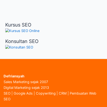
Order
Melimpah
|
Ternyata
Kursus SEO
ini
Rahasianya
Konsultan SEO
Defriansyah
Sales Marketing sejak 2007
Digital Marketing sejak 2013
SEO | Google Ads | Copywriting | CRM | Pembuatan Web
SEO