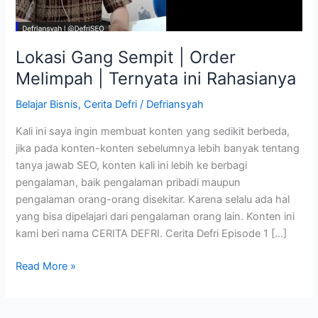
Lokasi Gang Sempit | Order
Melimpah | Ternyata ini Rahasianya
Belajar Bisnis
,
Cerita Defri
/
Defriansyah
Kali ini saya ingin membuat konten yang sedikit berbeda,
jika pada konten-konten sebelumnya lebih banyak tentang
tanya jawab SEO, konten kali ini lebih ke berbagi
pengalaman, baik pengalaman pribadi maupun
pengalaman orang-orang disekitar. Karena selalu ada hal
yang bisa dipelajari dari pengalaman orang lain. Konten ini
kami beri nama CERITA DEFRI. Cerita Defri Episode 1 […]
Lokasi
Read More »
Gang
Sempit
|