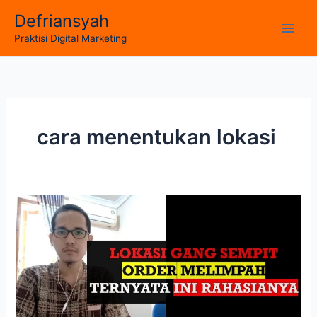
Skip
Defriansyah
to
Main
Praktisi Digital Marketing
content
Men
cara menentukan lokasi