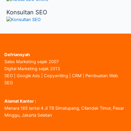
Konsultan SEO
Defriansyah
Sales Marketing sejak 2007
Digital Marketing sejak 2013
SEO | Google Ads | Copywriting | CRM | Pembuatan Web
SEO
Alamat Kantor :
Menara 165 lantai 4 Jl TB Simatupang, Cilandak Timur, Pasar
Minggu, Jakarta Selatan