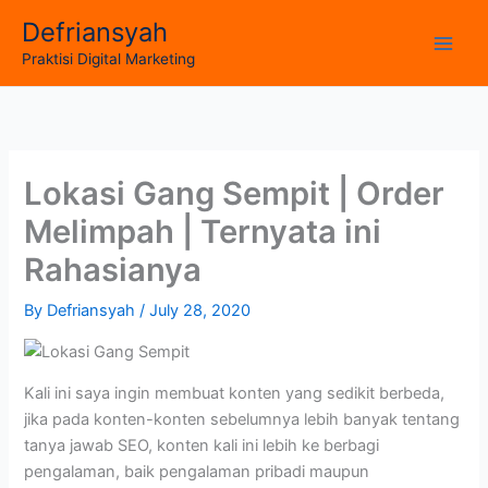
Skip
Defriansyah
to
Main
Praktisi Digital Marketing
content
Men
Lokasi Gang Sempit | Order
Melimpah | Ternyata ini
Rahasianya
By
Defriansyah
/
July 28, 2020
Kali ini saya ingin membuat konten yang sedikit berbeda,
jika pada konten-konten sebelumnya lebih banyak tentang
tanya jawab SEO, konten kali ini lebih ke berbagi
pengalaman, baik pengalaman pribadi maupun