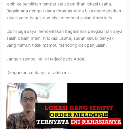
lebih ke pemilihan tempat atau pemilihan lokasi usaha.
Bagaimana dengan dana terbatas Anda bisa mendapatkan
lokasi yang bagus dan bisa membuat jualan Anda laris.
Disini juga saya menceritakan bagaimana pengalaman saya
salah dalam memilih lokasi usaha, sudah keluar banyak
uang namun tidak mampu mendongkrak penjualan.
Jangan sampai hal ini terjadi pada Anda.
Dengarkan ceritanya di video ini :