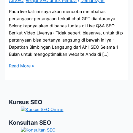
All SEO
,
Belajar SEO untuk Pemula
/
Defriansyah
Pada live kali ini saya akan mencoba membahas
pertanyaan-pertanyaan terkait chat GPT diantaranya :
Selengkapnya akan di bahas tuntas di Live Q&A SEO
Berikut Video Livenya : Tidak seperti biasanya, untuk titip
pertanyaan bisa bertanya langsung di bawah ini ya :
Dapatkan Bimbingan Langsung dari Ahli SEO Selama 1
Bulan untuk mengoptimalkan website Anda di […]
Bagaimana
Read More »
Cara
Menggunakan
Chat
GPT
Kursus SEO
untuk
SEO?
Konsultan SEO