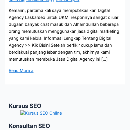
Kemarin, pertama kali saya mempublikasikan Digital
Agency Laskarseo untuk UKM, responnya sangat diluar
dugaan banyak chat masuk dan Alhamdulillah beberapa
orang memutuskan menggunakan jasa digital marketing
yang kami kelola. Informasi Lengkap Tentang Digital
Agency >> Kik Disini Setelah berfikir cukup lama dan
berdiskusi panjang lebar dengan tim, akhirnya kami
memutuskan membuka Jasa Digital Agency ini […]
Ini
Read More »
Mindset
yang
Harus
Anda
Kursus SEO
Miliki
dalam
Beriklan
Konsultan SEO