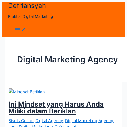
Defriansyah
Skip
to
Praktisi Digital Marketing
content
Main
Menu
Digital Marketing Agency
Ini Mindset yang Harus Anda
Miliki dalam Beriklan
Bisnis Online
,
Digital Agency
,
Digital Marketing Agency
,
Jasa Digital Marketing
/
Defriansyah