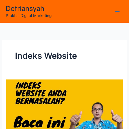
Skip
Defriansyah
to
Main
Praktisi Digital Marketing
content
Men
Indeks Website