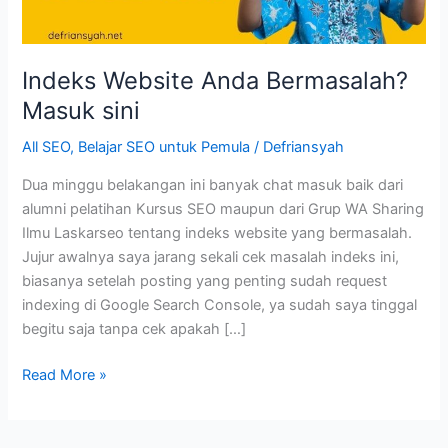
Indeks Website Anda Bermasalah?
Masuk sini
All SEO
,
Belajar SEO untuk Pemula
/
Defriansyah
Dua minggu belakangan ini banyak chat masuk baik dari
alumni pelatihan Kursus SEO maupun dari Grup WA Sharing
Ilmu Laskarseo tentang indeks website yang bermasalah.
Jujur awalnya saya jarang sekali cek masalah indeks ini,
biasanya setelah posting yang penting sudah request
indexing di Google Search Console, ya sudah saya tinggal
begitu saja tanpa cek apakah […]
Indeks
Read More »
Website
Anda
Bermasalah?