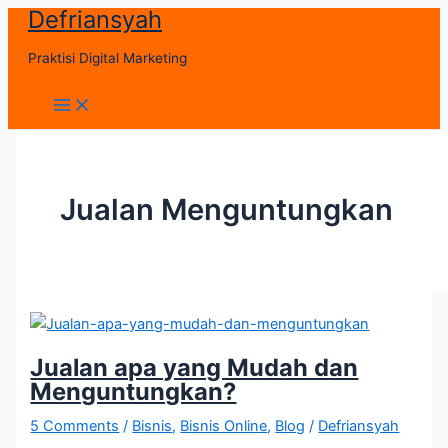
Defriansyah
Skip
to
Praktisi Digital Marketing
content
Main
Menu
Jualan Menguntungkan
Jualan apa yang Mudah dan
Menguntungkan?
5 Comments
/
Bisnis
,
Bisnis Online
,
Blog
/
Defriansyah