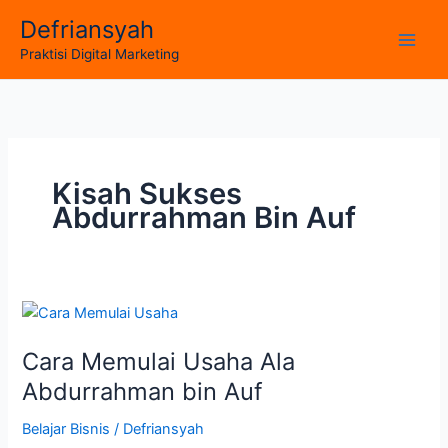
Skip
Defriansyah
to
Main
Praktisi Digital Marketing
content
Men
Kisah Sukses
Abdurrahman Bin Auf
Cara Memulai Usaha Ala
Abdurrahman bin Auf
Belajar Bisnis
/
Defriansyah