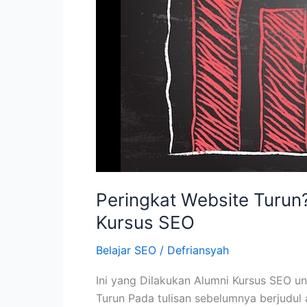
Peringkat Website Turun?
Kursus SEO
Belajar SEO
/
Defriansyah
Ini yang Dilakukan Alumni Kursus SEO 
Turun Pada tulisan sebelumnya berjudul 