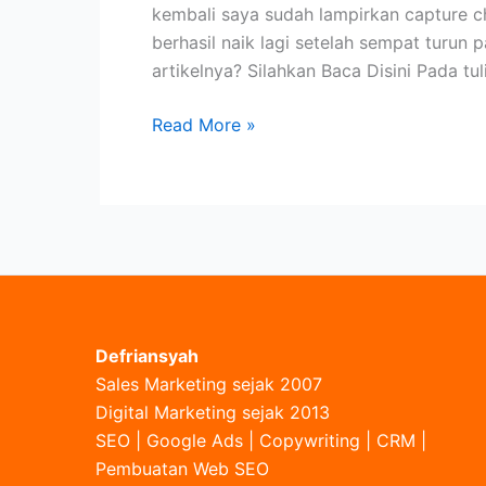
kembali saya sudah lampirkan capture 
berhasil naik lagi setelah sempat turun
artikelnya? Silahkan Baca Disini Pada tuli
Peringkat
Read More »
Website
Turun?
Ini
yang
Dilakukan
Alumni
Kursus
SEO
Defriansyah
Sales Marketing sejak 2007
Digital Marketing sejak 2013
SEO | Google Ads | Copywriting | CRM |
Pembuatan Web SEO