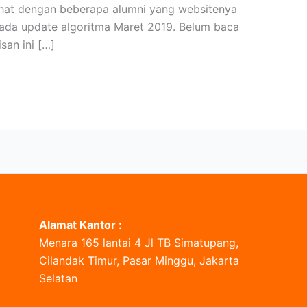
chat dengan beberapa alumni yang websitenya
 pada update algoritma Maret 2019. Belum baca
san ini […]
Alamat Kantor :
Menara 165 lantai 4 Jl TB Simatupang,
Cilandak Timur, Pasar Minggu, Jakarta
Selatan