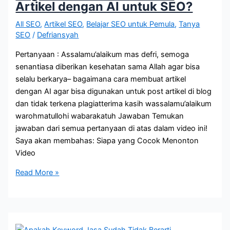
Artikel dengan AI untuk SEO?
All SEO
,
Artikel SEO
,
Belajar SEO untuk Pemula
,
Tanya
SEO
/
Defriansyah
Pertanyaan : Assalamu’alaikum mas defri, semoga
senantiasa diberikan kesehatan sama Allah agar bisa
selalu berkarya– bagaimana cara membuat artikel
dengan AI agar bisa digunakan untuk post artikel di blog
dan tidak terkena plagiatterima kasih wassalamu’alaikum
warohmatullohi wabarakatuh Jawaban Temukan
jawaban dari semua pertanyaan di atas dalam video ini!
Saya akan membahas: Siapa yang Cocok Menonton
Video
Bagaimana
Read More »
Cara
Membuat
Artikel
dengan