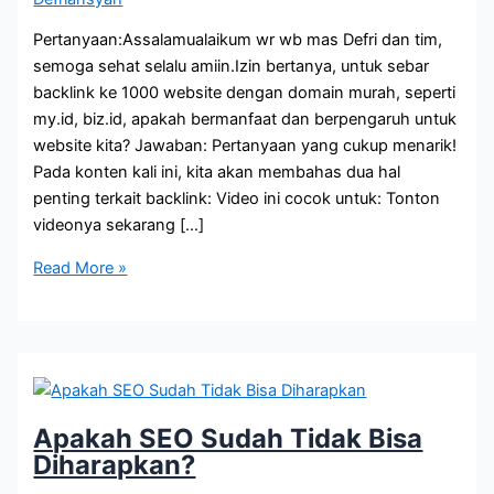
Pertanyaan:Assalamualaikum wr wb mas Defri dan tim,
semoga sehat selalu amiin.Izin bertanya, untuk sebar
backlink ke 1000 website dengan domain murah, seperti
my.id, biz.id, apakah bermanfaat dan berpengaruh untuk
website kita? Jawaban: Pertanyaan yang cukup menarik!
Pada konten kali ini, kita akan membahas dua hal
penting terkait backlink: Video ini cocok untuk: Tonton
videonya sekarang […]
Backlink
Read More »
1000
Website
Domain
Murah:
Bermanfaat
atau
Apakah SEO Sudah Tidak Bisa
Sia-
Diharapkan?
sia?