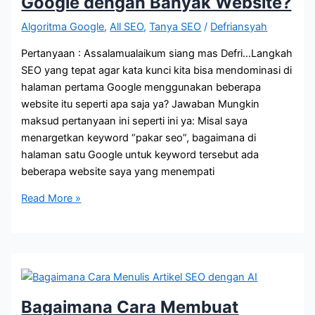
Google dengan Banyak Website?
Algoritma Google
,
All SEO
,
Tanya SEO
/
Defriansyah
Pertanyaan : Assalamualaikum siang mas Defri…Langkah
SEO yang tepat agar kata kunci kita bisa mendominasi di
halaman pertama Google menggunakan beberapa
website itu seperti apa saja ya? Jawaban Mungkin
maksud pertanyaan ini seperti ini ya: Misal saya
menargetkan keyword “pakar seo”, bagaimana di
halaman satu Google untuk keyword tersebut ada
beberapa website saya yang menempati
Bagaimana
Read More »
Cara
Mendominasi
Google
dengan
Banyak
Website?
Bagaimana Cara Membuat