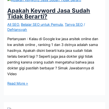
AI
untuk
Apakah Keyword Jasa Sudah
SEO?
Tidak Berarti?
All SEO
,
Belajar SEO untuk Pemula
,
Tanya SEO
/
Defriansyah
Pertanyaan : Kalau di Google kw jasa arsitek online dan
kw arsitek online , ranking 1 dan 3 dstnya adalah sama
hasilnya. Apakah disini berarti kata jasa sudah tidak
terlalu berarti lagi ? Seperti juga jasa dokter gigi tidak
penting karena orang sudah mengetahui bahwa jasa
dokter gigi pastilah berbayar ? Simak Jawabannya di
Video
Apakah
Read More »
Keyword
Jasa
Sudah
Tidak