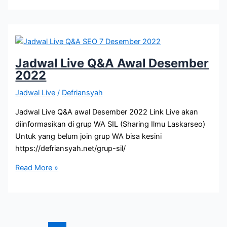
untuk
Tahun
2023
Jadwal Live Q&A Awal Desember
2022
Jadwal Live
/
Defriansyah
Jadwal Live Q&A awal Desember 2022 Link Live akan
diinformasikan di grup WA SIL (Sharing Ilmu Laskarseo)
Untuk yang belum join grup WA bisa kesini
https://defriansyah.net/grup-sil/
Jadwal
Read More »
Live
Q&A
Awal
Desember