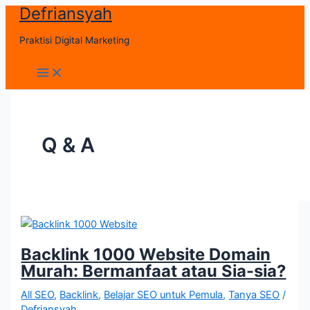
Defriansyah
Skip
to
Praktisi Digital Marketing
content
Main
Menu
Q & A
Backlink 1000 Website Domain
Murah: Bermanfaat atau Sia-sia?
All SEO
,
Backlink
,
Belajar SEO untuk Pemula
,
Tanya SEO
/
Defriansyah