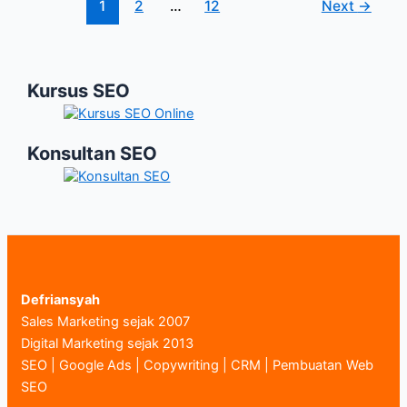
2022
1
2
…
12
Next
→
Kursus SEO
Konsultan SEO
Defriansyah
Sales Marketing sejak 2007
Digital Marketing sejak 2013
SEO | Google Ads | Copywriting | CRM | Pembuatan Web
SEO