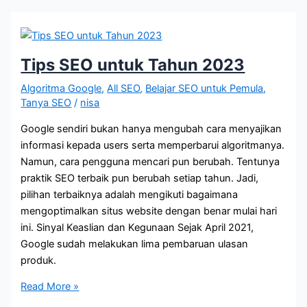
SEO
Tahun
2024
–
Tips SEO untuk Tahun 2023
Live
Algoritma Google
,
All SEO
,
Belajar SEO untuk Pemula
,
QnA
Tanya SEO
/
nisa
Google sendiri bukan hanya mengubah cara menyajikan
informasi kepada users serta memperbarui algoritmanya.
Namun, cara pengguna mencari pun berubah. Tentunya
praktik SEO terbaik pun berubah setiap tahun. Jadi,
pilihan terbaiknya adalah mengikuti bagaimana
mengoptimalkan situs website dengan benar mulai hari
ini. Sinyal Keaslian dan Kegunaan Sejak April 2021,
Google sudah melakukan lima pembaruan ulasan
produk.
Tips
Read More »
SEO