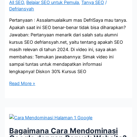
All SEO
,
Belajar SEO untuk Pemula
,
Tanya SEO
/
Defriansyah
Pertanyaan : Assalamualaikum mas DefriSaya mau tanya.
Apakah saat ini SEO benar-benar tidak bisa diharapkan?
Jawaban: Pertanyaan menarik dari salah satu alumni
kursus SEO defriansyah.net, yaitu tentang apakah SEO
masih relevan di tahun 2024. Di video ini, saya akan
membahas: Temukan jawabannya: Simak video ini
sampai tuntas untuk mendapatkan informasi
lengkapnya! Diskon 30% Kursus SEO
Apakah
Read More »
SEO
Sudah
Tidak
Bisa
Diharapkan?
Bagaimana Cara Mendominasi