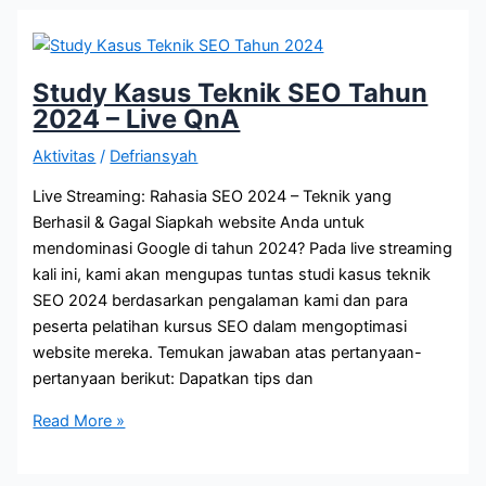
Artikel
Lama,
Mana
yang
Study Kasus Teknik SEO Tahun
Lebih
2024 – Live QnA
Baik
Aktivitas
/
Defriansyah
untuk
SEO?
Live Streaming: Rahasia SEO 2024 – Teknik yang
Berhasil & Gagal Siapkah website Anda untuk
mendominasi Google di tahun 2024? Pada live streaming
kali ini, kami akan mengupas tuntas studi kasus teknik
SEO 2024 berdasarkan pengalaman kami dan para
peserta pelatihan kursus SEO dalam mengoptimasi
website mereka. Temukan jawaban atas pertanyaan-
pertanyaan berikut: Dapatkan tips dan
Study
Read More »
Kasus
Teknik