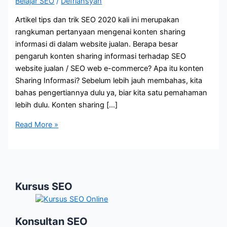
Belajar SEO
/
Defriansyah
Artikel tips dan trik SEO 2020 kali ini merupakan
rangkuman pertanyaan mengenai konten sharing
informasi di dalam website jualan. Berapa besar
pengaruh konten sharing informasi terhadap SEO
website jualan / SEO web e-commerce? Apa itu konten
Sharing Informasi? Sebelum lebih jauh membahas, kita
bahas pengertiannya dulu ya, biar kita satu pemahaman
lebih dulu. Konten sharing […]
Tips
Read More »
dan
Trik
SEO
2020
Kursus SEO
–
Jangan
Anggap
Konsultan SEO
Remeh