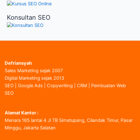
Konsultan SEO
Defriansyah
Sales Marketing sejak 2007
Digital Marketing sejak 2013
SEO | Google Ads | Copywriting | CRM | Pembuatan Web
SEO
Alamat Kantor :
Menara 165 lantai 4 Jl TB Simatupang, Cilandak Timur, Pasar
Minggu, Jakarta Selatan