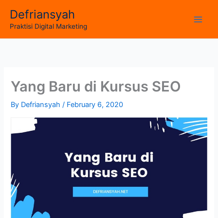
Skip
Defriansyah
to
Main
Praktisi Digital Marketing
content
Men
Yang Baru di Kursus SEO
By
Defriansyah
/
February 6, 2020