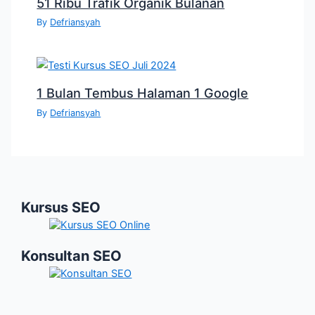
51 Ribu Trafik Organik Bulanan
By
Defriansyah
1 Bulan Tembus Halaman 1 Google
By
Defriansyah
Kursus SEO
Konsultan SEO