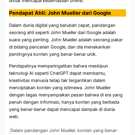
untuk mencapai keberhasilan online.
Pendapat Ahli: John Mueller dari Google
Dalam dunia digital yang berubah cepat, pandangan
seorang ahli seperti John Mueller dari Google adalah
suara yang penting. John Mueller adalah seorang pakar
di bidang pencarian Google, dan dia menekankan
pentingnya konten yang benar-benar unik.
Pendapatnya memperingatkan bahwa meskipun
teknologi AI seperti ChatGPT dapat membantu,
kreativitas manusia tetap tak tergantikan dalam
menciptakan konten yang istimewa. John Mueller
dengan tegas menyampaikan pesan bahwa di era yang
penuh dengan informasi, hanya konten yang berbeda
yang benar-benar dapat mencapai dampak di dunia
web.
Dalam pandangan John Mueller, konten yang benar-