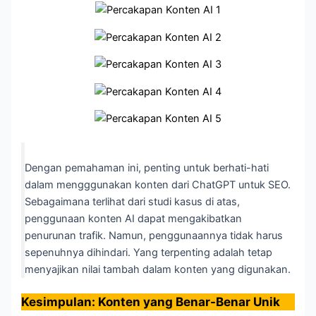
Dengan pemahaman ini, penting untuk berhati-hati
dalam mengggunakan konten dari ChatGPT untuk SEO.
Sebagaimana terlihat dari studi kasus di atas,
penggunaan konten AI dapat mengakibatkan
penurunan trafik. Namun, penggunaannya tidak harus
sepenuhnya dihindari. Yang terpenting adalah tetap
menyajikan nilai tambah dalam konten yang digunakan.
Kesimpulan: Konten yang Benar-Benar Unik