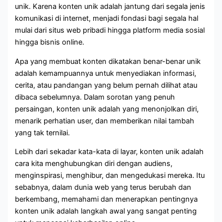
unik. Karena konten unik adalah jantung dari segala jenis
komunikasi di internet, menjadi fondasi bagi segala hal
mulai dari situs web pribadi hingga platform media sosial
hingga bisnis online.
Apa yang membuat konten dikatakan benar-benar unik
adalah kemampuannya untuk menyediakan informasi,
cerita, atau pandangan yang belum pernah dilihat atau
dibaca sebelumnya. Dalam sorotan yang penuh
persaingan, konten unik adalah yang menonjolkan diri,
menarik perhatian user, dan memberikan nilai tambah
yang tak ternilai.
Lebih dari sekadar kata-kata di layar, konten unik adalah
cara kita menghubungkan diri dengan audiens,
menginspirasi, menghibur, dan mengedukasi mereka. Itu
sebabnya, dalam dunia web yang terus berubah dan
berkembang, memahami dan menerapkan pentingnya
konten unik adalah langkah awal yang sangat penting