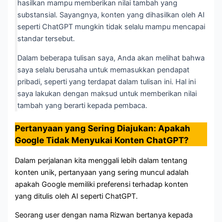
hasilkan mampu memberikan nilai tambah yang
substansial. Sayangnya, konten yang dihasilkan oleh AI
seperti ChatGPT mungkin tidak selalu mampu mencapai
standar tersebut.
Dalam beberapa tulisan saya, Anda akan melihat bahwa
saya selalu berusaha untuk memasukkan pendapat
pribadi, seperti yang terdapat dalam tulisan ini. Hal ini
saya lakukan dengan maksud untuk memberikan nilai
tambah yang berarti kepada pembaca.
Pertanyaan yang Sering Diajukan: Apakah
Google Tidak Menyukai Konten ChatGPT?
Dalam perjalanan kita menggali lebih dalam tentang
konten unik, pertanyaan yang sering muncul adalah
apakah Google memiliki preferensi terhadap konten
yang ditulis oleh AI seperti ChatGPT.
Seorang user dengan nama Rizwan bertanya kepada