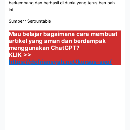
berkembang dan berhasil di dunia yang terus berubah
ini.
Sumber : Serountable
Mau belajar bagaimana cara membuat
artikel yang aman dan berdampak
menggunakan ChatGPT?
KLIK >>
https://defriansyah.net/kursus-seo/