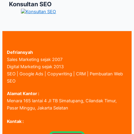
Konsultan SEO
Defriansyah
Sales Marketing sejak 2007
Digital Marketing sejak 2013
SEO | Google Ads | Copywriting | CRM | Pembuatan Web
SEO
Alamat Kantor :
Menara 165 lantai 4 Jl TB Simatupang, Cilandak Timur,
Pasar Minggu, Jakarta Selatan
Kontak :