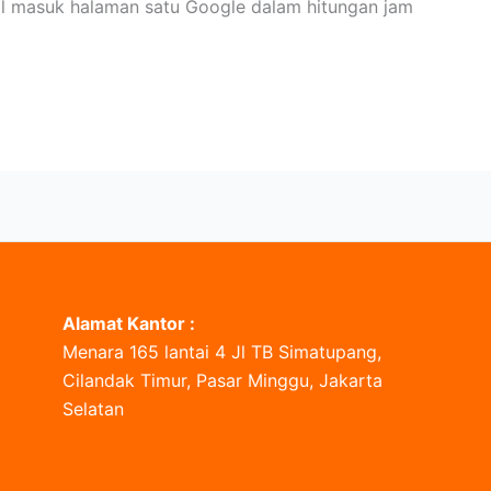
l masuk halaman satu Google dalam hitungan jam
Alamat Kantor :
Menara 165 lantai 4 Jl TB Simatupang,
Cilandak Timur, Pasar Minggu, Jakarta
Selatan