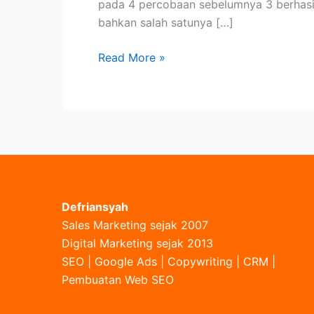
pada 4 percobaan sebelumnya 3 berhasi
bahkan salah satunya […]
Master
Read More »
SEO
Indonesia
Defriansyah
Sales Marketing sejak 2007
Digital Marketing sejak 2013
SEO | Google Ads | Copywriting | CRM |
Pembuatan Web SEO