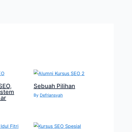
SEO,
Sebuah Pilihan
istem
By
Defriansyah
sar