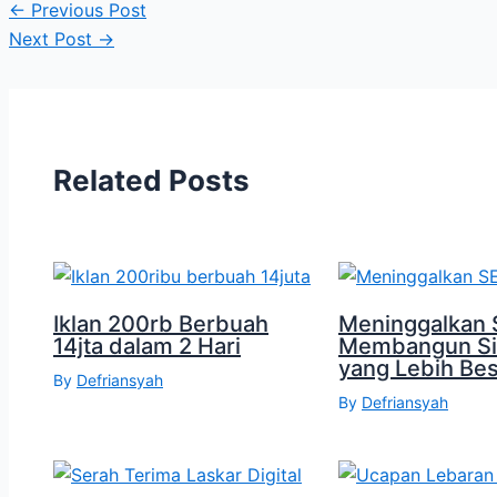
←
Previous Post
Next Post
→
Related Posts
Iklan 200rb Berbuah
Meninggalkan 
14jta dalam 2 Hari
Membangun S
yang Lebih Be
By
Defriansyah
By
Defriansyah