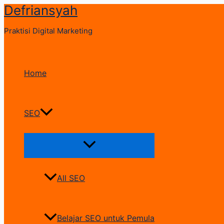
Defriansyah
Skip
to
Praktisi Digital Marketing
content
Home
SEO
Menu
Toggle
All SEO
Belajar SEO untuk Pemula