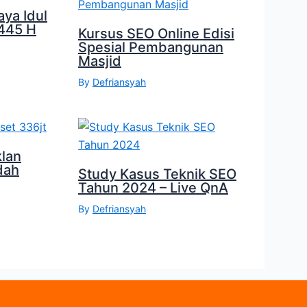
aya Idul
1445 H
Kursus SEO Online Edisi
Spesial Pembangunan
Masjid
By
Defriansyah
klan
dah
Study Kasus Teknik SEO
Tahun 2024 – Live QnA
By
Defriansyah