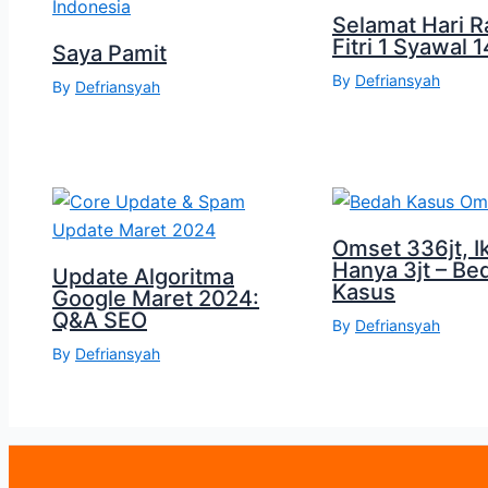
Selamat Hari R
Fitri 1 Syawal 
Saya Pamit
By
Defriansyah
By
Defriansyah
Omset 336jt, I
Hanya 3jt – Be
Update Algoritma
Kasus
Google Maret 2024:
Q&A SEO
By
Defriansyah
By
Defriansyah