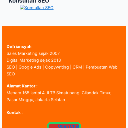
Konsultan SEO
Defriansyah
Sales Marketing sejak 2007
Digital Marketing sejak 2013
SEO | Google Ads | Copywriting | CRM | Pembuatan Web
SEO
Alamat Kantor :
Menara 165 lantai 4 Jl TB Simatupang, Cilandak Timur,
Pasar Minggu, Jakarta Selatan
Kontak :
Open Chat