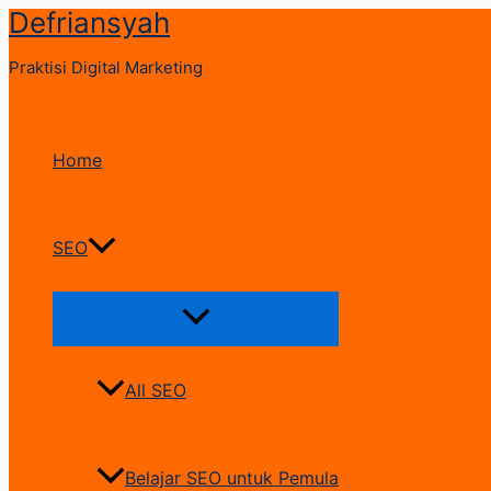
Defriansyah
Skip
to
Praktisi Digital Marketing
content
Home
SEO
Menu
Toggle
All SEO
Belajar SEO untuk Pemula