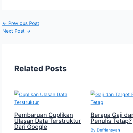
←
Previous Post
Next Post
→
Related Posts
Pembaruan Cuplikan
Berapa Gaji da
Ulasan Data Terstruktur
Penulis Tetap?
Dari Google
By
Defriansyah