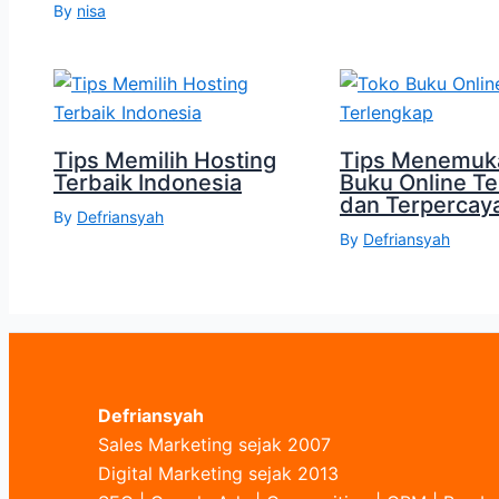
By
nisa
Tips Memilih Hosting
Tips Menemuk
Terbaik Indonesia
Buku Online T
dan Terpercay
By
Defriansyah
By
Defriansyah
Defriansyah
Sales Marketing sejak 2007
Digital Marketing sejak 2013