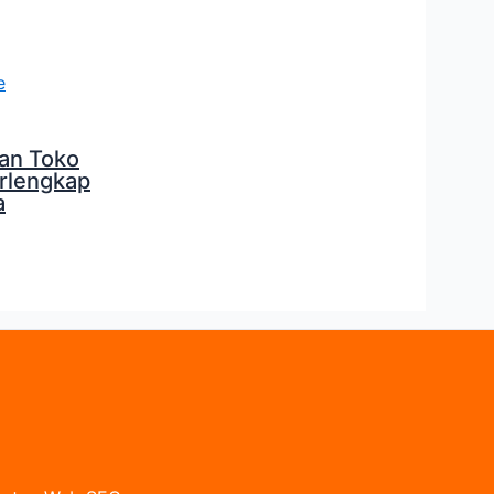
an Toko
erlengkap
a