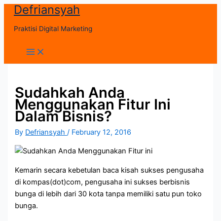
Defriansyah
Skip
to
Praktisi Digital Marketing
content
Main
Menu
Sudahkah Anda
Menggunakan Fitur Ini
Dalam Bisnis?
By
Defriansyah
/
February 12, 2016
Kemarin secara kebetulan baca kisah sukses pengusaha
di kompas(dot)com, pengusaha ini sukses berbisnis
bunga di lebih dari 30 kota tanpa memiliki satu pun toko
bunga.