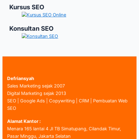
Kursus SEO
Konsultan SEO
Defriansyah
Sales Marketing sejak 2007
Digital Marketing sejak 2013
SEO | Google Ads | Copywriting | CRM | Pembuatan Web
SEO
Alamat Kantor :
Menara 165 lantai 4 Jl TB Simatupang, Cilandak Timur,
Pasar Minggu, Jakarta Selatan