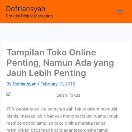
Skip
Defriansyah
to
Main
Praktisi Digital Marketing
content
Men
Tampilan Toko Online
Penting, Namun Ada yang
Jauh Lebih Penting
By
Defriansyah
/
February 11, 2016
70% pebisnis online pemula salah fokus dalam memulai
bisnis, mereka lebih banyak menghabiskan waktu untuk
mempercantik tampilan toko online mereka tanpa
memikirkan bagaimana cara agar toko online ramai