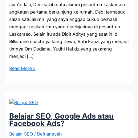
Jum’at lalu, Dedi salah satu alumni pesantren Laskarseo
angkatan pertama berkunjung ke rumah. Dedi termasuk
salah satu alumni yang saya anggap cukup berhasil
mengaplikasikan ilmu yang dipelajarinya di pesantren
Laskarseo. Selain itu ada Didit Aditya yang saat ini di
Billionaire coachnya kang Dewa, Robi Fauzi yang menjadi
timnya Om Dodiana, Yudhi Hafidz yang sekarang
menjadi […]
Tips
Read More »
Mendapatkan
Ribuan
Traffic
dari
Google
|
Belajar SEO, Google Ads atau
Belajar
Facebook Ads?
SEO
Belajar SEO
/
Defriansyah