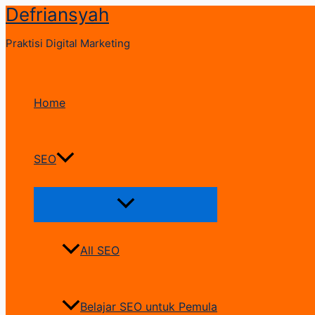
Defriansyah
Skip
to
Praktisi Digital Marketing
content
Home
SEO
Menu
Toggle
All SEO
Belajar SEO untuk Pemula