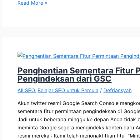
Error
Read More »
mainEntity
Masalah
FAQ
di
GSC
Penghentian Sementara Fitur 
Pengindeksan dari GSC
All SEO
,
Belajar SEO untuk Pemula
/
Defriansyah
Akun twitter resmi Google Search Console mengk
sementara fitur permintaan pengindeksan di Google
Jadi untuk beberapa minggu ke depan Anda tidak b
meminta Google segera mengindeks konten baru An
resmi mereka : Kami telah menonaktifkan fitur “Min