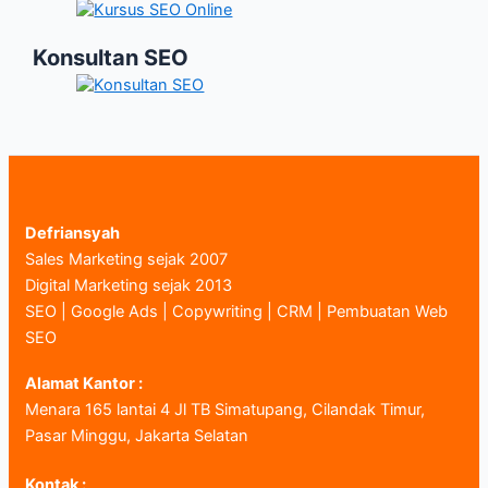
Konsultan SEO
Defriansyah
Sales Marketing sejak 2007
Digital Marketing sejak 2013
SEO | Google Ads | Copywriting | CRM | Pembuatan Web
SEO
Alamat Kantor :
Menara 165 lantai 4 Jl TB Simatupang, Cilandak Timur,
Pasar Minggu, Jakarta Selatan
Kontak :