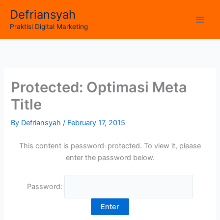
Skip
Defriansyah
to
Main
Praktisi Digital Marketing
content
Men
Protected: Optimasi Meta
Title
By
Defriansyah
/
February 17, 2015
This content is password-protected. To view it, please
enter the password below.
Password: