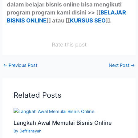
dalam belajar bisnis online bisa mengikuti
program program kami disini >> [[
BELAJAR
BISNIS ONLINE
]] atau [[
KURSUS SEO
]].
Rate this post
←
Previous Post
Next Post
→
Related Posts
Langkah Awal Memulai Bisnis Online
By
Defriansyah