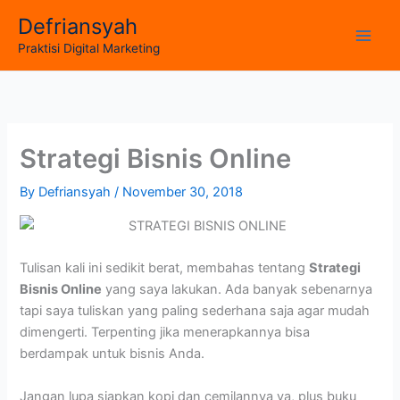
Skip
Defriansyah
to
Main
Praktisi Digital Marketing
content
Men
Strategi Bisnis Online
By
Defriansyah
/
November 30, 2018
Tulisan kali ini sedikit berat, membahas tentang
Strategi
Bisnis Online
yang saya lakukan. Ada banyak sebenarnya
tapi saya tuliskan yang paling sederhana saja agar mudah
dimengerti. Terpenting jika menerapkannya bisa
berdampak untuk bisnis Anda.
Jangan lupa siapkan kopi dan cemilannya ya, plus buku