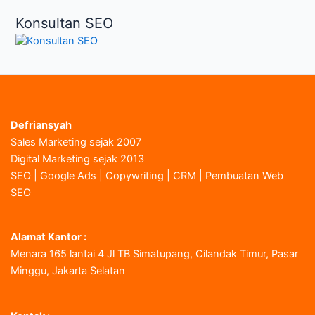
Konsultan SEO
Defriansyah
Sales Marketing sejak 2007
Digital Marketing sejak 2013
SEO | Google Ads | Copywriting | CRM | Pembuatan Web
SEO
Alamat Kantor :
Menara 165 lantai 4 Jl TB Simatupang, Cilandak Timur, Pasar
Minggu, Jakarta Selatan