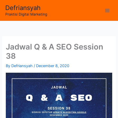
Skip
Defriansyah
to
Main
Praktisi Digital Marketing
content
Men
Jadwal Q & A SEO Session
38
By
Defriansyah
/
December 8, 2020