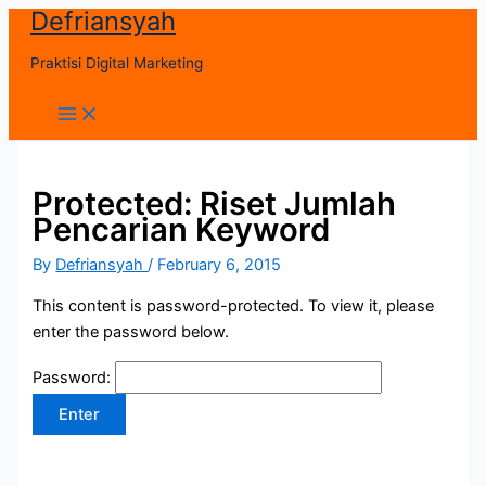
Defriansyah
Skip
to
Praktisi Digital Marketing
content
Main
Menu
Protected: Riset Jumlah
Pencarian Keyword
By
Defriansyah
/
February 6, 2015
This content is password-protected. To view it, please
enter the password below.
Password: