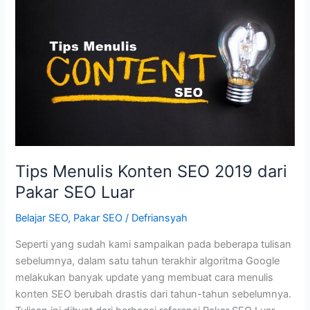
dan
Solusinya
–
Belajar
SEO
Tips Menulis Konten SEO 2019 dari
Pakar SEO Luar
Belajar SEO
,
Pakar SEO
/
Defriansyah
Seperti yang sudah kami sampaikan pada beberapa tulisan
sebelumnya, dalam satu tahun terakhir algoritma Google
melakukan banyak update yang membuat cara menulis
konten SEO berubah drastis dari tahun-tahun sebelumnya.