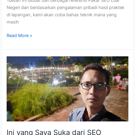
Tulisan ini dibuat dari berbagai referensi Pakar SEO Luar
Negeri dan berdasarkan pengalaman pribadi hasil praktek
di lapangan, kami akan coba bahas teknik mana yang
masih
Tips
Read More »
Menulis
Konten
SEO
2019
dari
Pakar
SEO
Luar
Ini yang Saya Suka dari SEO