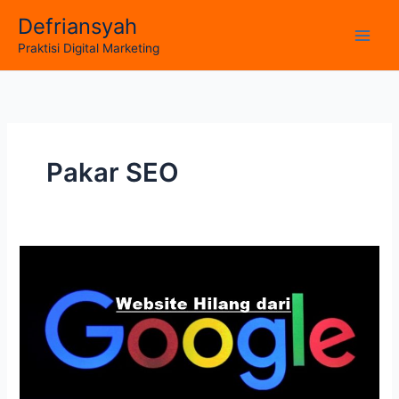
Skip
Defriansyah
to
Main
Praktisi Digital Marketing
content
Men
Pakar SEO