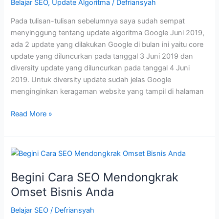
Belajar SEO
,
Update Algoritma
/
Defriansyah
Pada tulisan-tulisan sebelumnya saya sudah sempat
menyinggung tentang update algoritma Google Juni 2019,
ada 2 update yang dilakukan Google di bulan ini yaitu core
update yang diluncurkan pada tanggal 3 Juni 2019 dan
diversity update yang diluncurkan pada tanggal 4 Juni
2019. Untuk diversity update sudah jelas Google
menginginkan keragaman website yang tampil di halaman
Update
Read More »
Algoritma
Google
Juni
2019
Selesai
Begini Cara SEO Mendongkrak
diluncurkan
Omset Bisnis Anda
Belajar SEO
/
Defriansyah