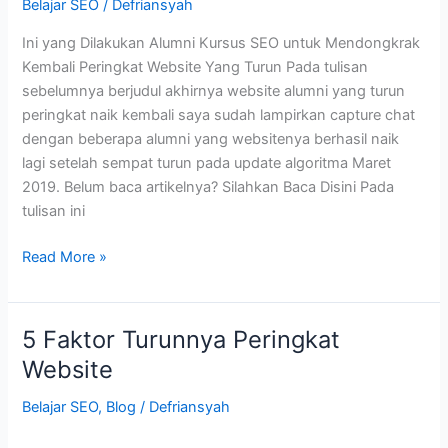
Belajar SEO
/
Defriansyah
Ini yang Dilakukan Alumni Kursus SEO untuk Mendongkrak
Kembali Peringkat Website Yang Turun Pada tulisan
sebelumnya berjudul akhirnya website alumni yang turun
peringkat naik kembali saya sudah lampirkan capture chat
dengan beberapa alumni yang websitenya berhasil naik
lagi setelah sempat turun pada update algoritma Maret
2019. Belum baca artikelnya? Silahkan Baca Disini Pada
tulisan ini
Peringkat
Read More »
Website
Turun?
Ini
5 Faktor Turunnya Peringkat
yang
Website
Dilakukan
Alumni
Belajar SEO
,
Blog
/
Defriansyah
Kursus
SEO