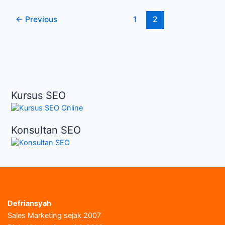
Yang
←
Previous
1
2
Paling
Penting?
Kursus SEO
Konsultan SEO
Defriansyah
Sales Marketing sejak 2007