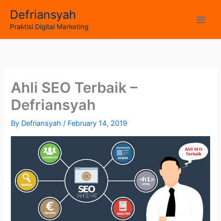
Skip
Defriansyah
to
Main
Praktisi Digital Marketing
content
Men
Ahli SEO Terbaik –
Defriansyah
By
Defriansyah
/
February 14, 2019