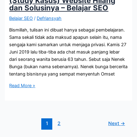
(Study Kasus) Website Hilang
SEO
dan Solusinya – Belajar SEO
Belajar SEO
/
Defriansyah
Bismillah, tulisan ini dibuat hanya sebagai pembelajaran.
Sama sekali tidak ada maksud apapun selain itu, nama
sengaja kami samarkan untuk menjaga privasi. Kamis 27
Juni 2019 lalu tiba-tiba ada chat masuk panjang lebar
dari seorang wanita berusia 63 tahun. Sebut saja Nenek
Bunga (bukan nama sebenarnya). Nenek bunga bercerita
tentang bisnisnya yang sempat menyentuh Omset
(Study
Read More »
Kasus)
Website
Hilang
dan
Solusinya
1
2
Next
→
–
Belajar