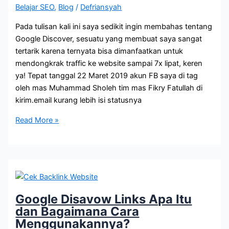
Belajar SEO
,
Blog
/
Defriansyah
Membuatnya?
Pada tulisan kali ini saya sedikit ingin membahas tentang
Google Discover, sesuatu yang membuat saya sangat
tertarik karena ternyata bisa dimanfaatkan untuk
mendongkrak traffic ke website sampai 7x lipat, keren
ya! Tepat tanggal 22 Maret 2019 akun FB saya di tag
oleh mas Muhammad Sholeh tim mas Fikry Fatullah di
kirim.email kurang lebih isi statusnya
Google
Read More »
Discover
Apa
Lagi
Ini?
Google Disavow Links Apa Itu
dan Bagaimana Cara
Menggunakannya?