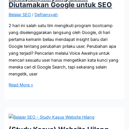
Solusinya
Diutamakan Google untuk SEO
Belajar SEO
/
Defriansyah
2 hari ini salah satu tim mengikuti program bootcamp
yang diselenggarakan langsung oleh Google, di hari
pertama kemarin beliau mendapat insight baru dari
Google tentang perubahan prilaku user. Perubahan apa
yang terjadi? Pencarian melalui Voice Awalnya untuk
mencari sesuatu user harus mengetikan kata kunci yang
mereka cari di Google Search, tapi sekarang selain
mengetik, user
Kedepan,
Read More »
Ini
yang
Lebih
Diutamakan
Google
untuk