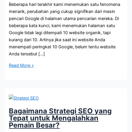
Beberapa hari terakhir kami menemukan satu fenomena
menarik, perubahan yang cukup signifikan dari mesin
pencari Google di halaman utama pencarian mereka. Di
beberapa kata kunci, kami menemukan halaman satu
Google tidak lagi ditempati 10 website organik, tapi
kurang dari 10. Artinya jika saat ini website Anda
menempati peringkat 10 Google, belum tentu website
Anda tersebut […]
Slot
Read More »
Website
di
Halaman
1
Google
Berkurang,
Bagaimana Strategi SEO yang
Ini
Tepat untuk Mengalahkan
Faktanya!
Pemain Besar?