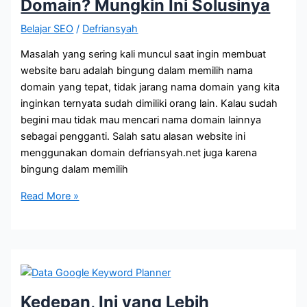
Domain? Mungkin Ini Solusinya
Belajar SEO
/
Defriansyah
Masalah yang sering kali muncul saat ingin membuat
website baru adalah bingung dalam memilih nama
domain yang tepat, tidak jarang nama domain yang kita
inginkan ternyata sudah dimiliki orang lain. Kalau sudah
begini mau tidak mau mencari nama domain lainnya
sebagai pengganti. Salah satu alasan website ini
menggunakan domain defriansyah.net juga karena
bingung dalam memilih
Bingung
Read More »
Mencari
Ide
Nama
Domain?
Mungkin
Ini
Kedepan, Ini yang Lebih