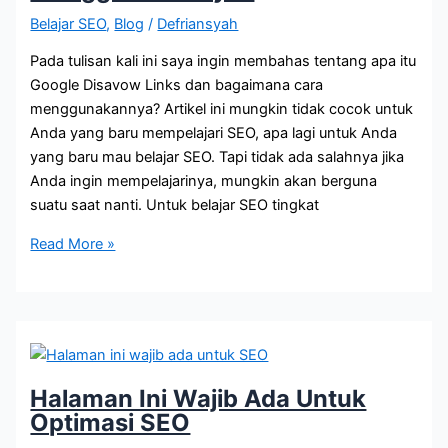
Belajar SEO
,
Blog
/
Defriansyah
Pada tulisan kali ini saya ingin membahas tentang apa itu
Google Disavow Links dan bagaimana cara
menggunakannya? Artikel ini mungkin tidak cocok untuk
Anda yang baru mempelajari SEO, apa lagi untuk Anda
yang baru mau belajar SEO. Tapi tidak ada salahnya jika
Anda ingin mempelajarinya, mungkin akan berguna
suatu saat nanti. Untuk belajar SEO tingkat
Google
Read More »
Disavow
Links
Apa
Itu
dan
Bagaimana
Halaman Ini Wajib Ada Untuk
Cara
Optimasi SEO
Menggunakannya?