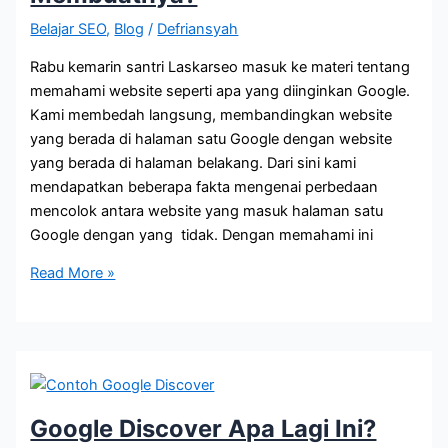
Belajar SEO
,
Blog
/
Defriansyah
Rabu kemarin santri Laskarseo masuk ke materi tentang
memahami website seperti apa yang diinginkan Google.
Kami membedah langsung, membandingkan website
yang berada di halaman satu Google dengan website
yang berada di halaman belakang. Dari sini kami
mendapatkan beberapa fakta mengenai perbedaan
mencolok antara website yang masuk halaman satu
Google dengan yang tidak. Dengan memahami ini
Website
Read More »
SEO
Friendly,
Apa
Ini
dan
Bagaimana
Google Discover Apa Lagi Ini?
Cara