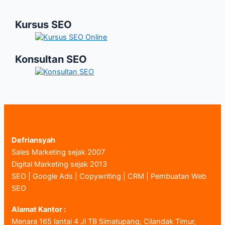
SEO
Kursus SEO
Konsultan SEO
Defriansyah
Sales Marketing sejak 2007
Digital Marketing sejak 2013
SEO | Google Ads | Copywriting | CRM | Pembuatan Web
SEO
Alamat Kantor :
Menara 165 lantai 4 Jl TB Simatupang, Cilandak Timur,