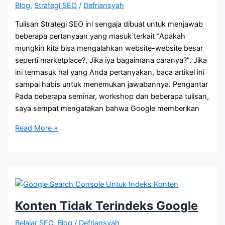
Blog
,
Strategi SEO
/
Defriansyah
Tulisan Strategi SEO ini sengaja dibuat untuk menjawab
beberapa pertanyaan yang masuk terkait “Apakah
mungkin kita bisa mengalahkan website-website besar
seperti marketplace?, Jika iya bagaimana caranya?”. Jika
ini termasuk hal yang Anda pertanyakan, baca artikel ini
sampai habis untuk menemukan jawabannya. Pengantar
Pada beberapa seminar, workshop dan beberapa tulisan,
saya sempat mengatakan bahwa Google memberikan
Bagaimana
Read More »
Strategi
SEO
yang
Tepat
untuk
Mengalahkan
Konten Tidak Terindeks Google
Pemain
Belajar SEO
,
Blog
/
Defriansyah
Besar?